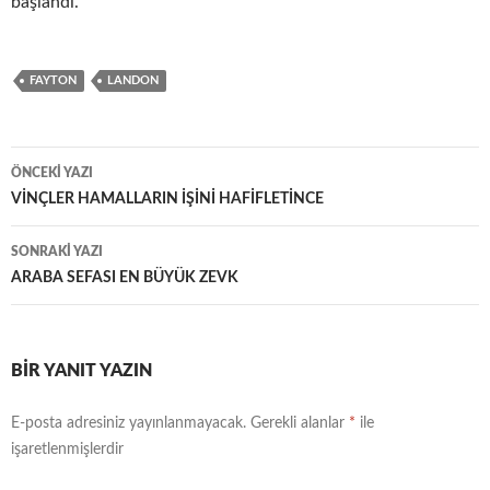
başlandı.
FAYTON
LANDON
Yazı
ÖNCEKI YAZI
dolaşımı
VİNÇLER HAMALLARIN İŞİNİ HAFİFLETİNCE
SONRAKI YAZI
ARABA SEFASI EN BÜYÜK ZEVK
BIR YANIT YAZIN
E-posta adresiniz yayınlanmayacak.
Gerekli alanlar
*
ile
işaretlenmişlerdir