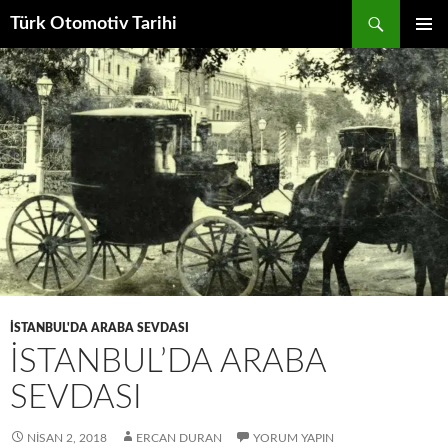
Ara
Türk Otomotiv Tarihi
İÇERIĞE
BIRINCI
ATLA
MENÜ
İSTANBUL'DA ARABA SEVDASI
İSTANBUL’DA ARABA
SEVDASI
NISAN 2, 2018
ERCAN DURAN
YORUM YAPIN