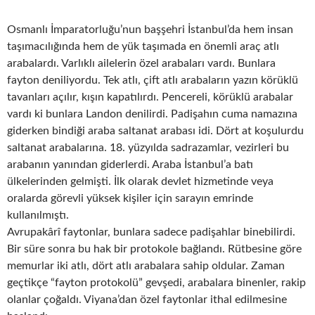
Osmanlı İmparatorluğu’nun başşehri İstanbul’da hem insan
taşımacılığında hem de yük taşımada en önemli araç atlı
arabalardı. Varlıklı ailelerin özel arabaları vardı. Bunlara
fayton deniliyordu. Tek atlı, çift atlı arabaların yazın körüklü
tavanları açılır, kışın kapatılırdı. Pencereli, körüklü arabalar
vardı ki bunlara Landon denilirdi. Padişahın cuma namazına
giderken bindiği araba saltanat arabası idi. Dört at koşulurdu
saltanat arabalarına. 18. yüzyılda sadrazamlar, vezirleri bu
arabanın yanından giderlerdi. Araba İstanbul’a batı
ülkelerinden gelmişti. İlk olarak devlet hizmetinde veya
oralarda görevli yüksek kişiler için sarayın emrinde
kullanılmıştı.
Avrupakârî faytonlar, bunlara sadece padişahlar binebilirdi.
Bir süre sonra bu hak bir protokole bağlandı. Rütbesine göre
memurlar iki atlı, dört atlı arabalara sahip oldular. Zaman
geçtikçe “fayton protokolü” gevşedi, arabalara binenler, rakip
olanlar çoğaldı. Viyana’dan özel faytonlar ithal edilmesine